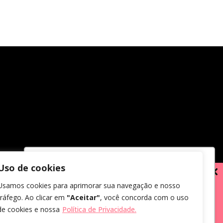
Uso de cookies
Utilizamos cookies para oferecer melhor
Usamos cookies para aprimorar sua navegação e nosso
experiência, melhorar o desempenho,
tráfego. Ao clicar em
"Aceitar"
, você concorda com o uso
analisar como você interage em nosso
de cookies e nossa
Política de Privacidade.
site e personalizar conteúdo.
em receber comunicações.