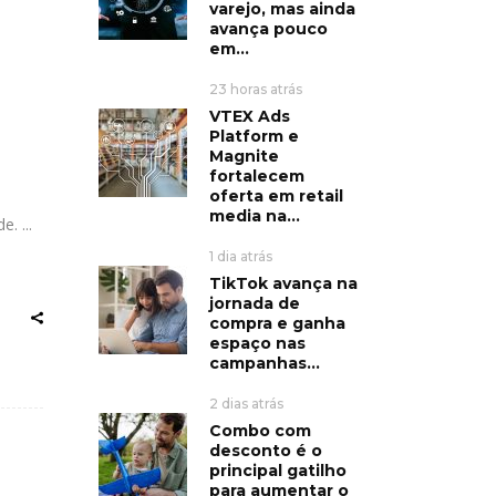
varejo, mas ainda
avança pouco
em...
23 horas atrás
VTEX Ads
Platform e
Magnite
fortalecem
oferta em retail
media na...
de.
1 dia atrás
TikTok avança na
jornada de
compra e ganha
espaço nas
campanhas...
2 dias atrás
Combo com
desconto é o
principal gatilho
para aumentar o