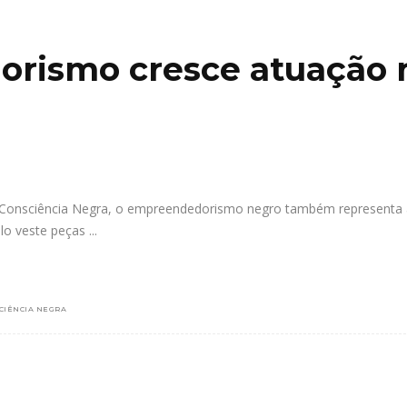
rismo cresce atuação 
onsciência Negra, o empreendedorismo negro também representa a
elo veste peças
CIÊNCIA NEGRA