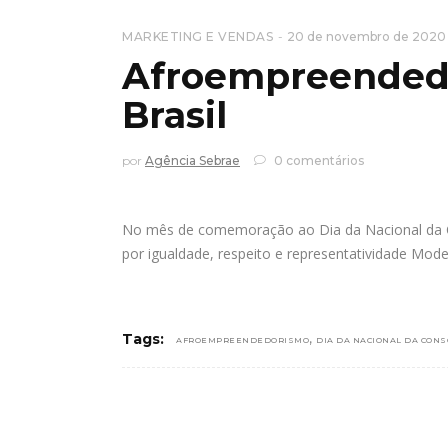
MARKETING E VENDAS
20 de novembro de 2020
Afroempreendedo
Brasil
por
Agência Sebrae
0 comentários
No mês de comemoração ao Dia da Nacional da C
por igualdade, respeito e representatividade Mod
,
Tags:
AFROEMPREENDEDORISMO
DIA DA NACIONAL DA CONS