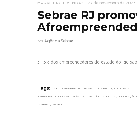
MARKETING E VENDAS
27 de novembro de 2023
Sebrae RJ promo
Afroempreended
por
Agência Sebrae
51,5% dos empreendedores do estado do Rio são 
,
,
,
Tags:
AFROEMPREENDEDORISMO
COMÉRCIO
ECONOMIA
,
,
EMPREENDEDORISMO
MÊS DA CONSCIÊNCIA NEGRA
POPULAÇÃO 
,
JANEIRO
VAREJO