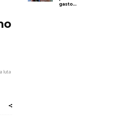
gasto...
no
 luta