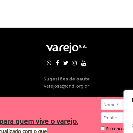
Sugestões de pauta
varejosa@cndl.org.br
para quem vive o varejo.
Eu concordo 
tualizado com o que
2024®. Todos os direitos reservados.