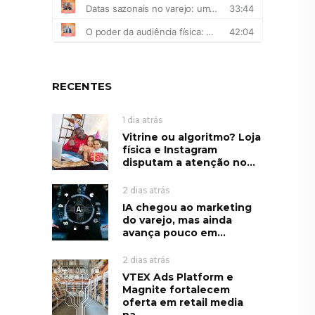
RECENTES
1 dia atrás
Vitrine ou algoritmo? Loja
física e Instagram
disputam a atenção no...
2 dias atrás
IA chegou ao marketing
do varejo, mas ainda
avança pouco em...
2 dias atrás
VTEX Ads Platform e
Magnite fortalecem
oferta em retail media
na...