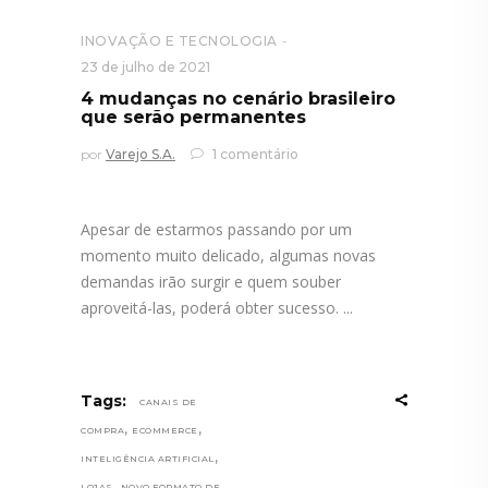
INOVAÇÃO E TECNOLOGIA
23 de julho de 2021
4 mudanças no cenário brasileiro
que serão permanentes
por
Varejo S.A.
1 comentário
Apesar de estarmos passando por um
momento muito delicado, algumas novas
demandas irão surgir e quem souber
aproveitá-las, poderá obter sucesso.
Tags:
CANAIS DE
,
,
COMPRA
ECOMMERCE
,
INTELIGÊNCIA ARTIFICIAL
,
LOJAS
NOVO FORMATO DE