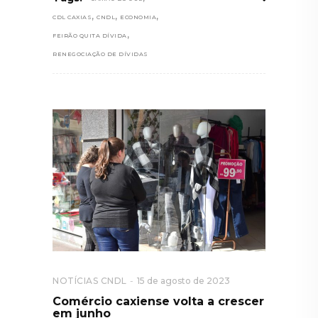
,
,
,
CDL CAXIAS
CNDL
ECONOMIA
,
FEIRÃO QUITA DÍVIDA
RENEGOCIAÇÃO DE DÍVIDAS
NOTÍCIAS CNDL
15 de agosto de 2023
Comércio caxiense volta a crescer
em junho