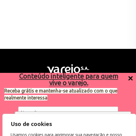
Conteúdo inteligente para quem
vive o varejo.
Receba grátis e mantenha-se atualizado com o que
realmente interessa
Sugestões de pauta
varejosa@cndl.org.br
Utilizamos cookies para oferecer melhor
Uso de cookies
experiência, melhorar o desempenho, analisar
Usamos cookies para aprimorar sua navegação e nosso
como você interage em nosso site e