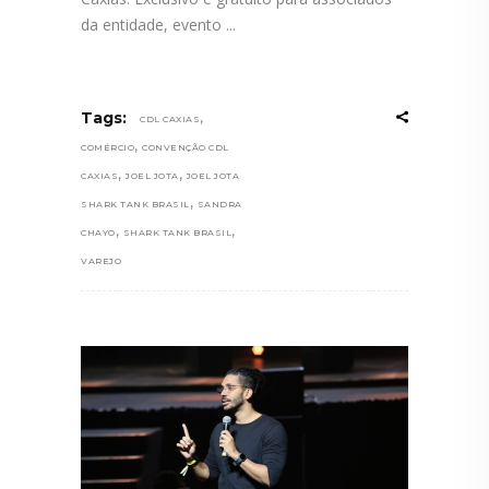
da entidade, evento
,
Tags:
CDL CAXIAS
,
COMÉRCIO
CONVENÇÃO CDL
,
,
CAXIAS
JOEL JOTA
JOEL JOTA
,
SHARK TANK BRASIL
SANDRA
,
,
CHAYO
SHARK TANK BRASIL
VAREJO