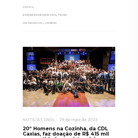
,
CAXIAS
,
EMPREENDEDORISMO
FEIRA
,
DE NEGÓCIOS
VAREJO
NOTÍCIAS CNDL
29 de maio de 2023
20º Homens na Cozinha, da CDL
Caxias, faz doação de R$ 415 mil