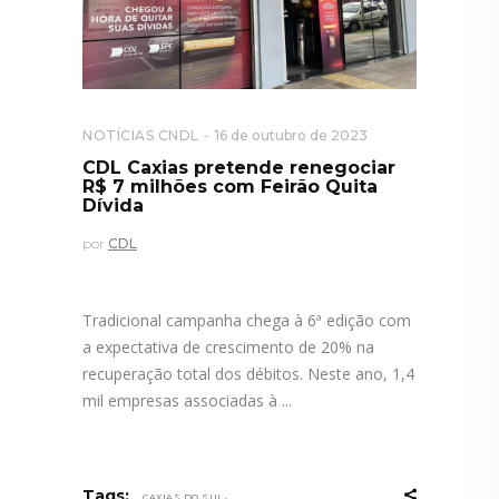
NOTÍCIAS CNDL
16 de outubro de 2023
CDL Caxias pretende renegociar
R$ 7 milhões com Feirão Quita
Dívida
por
CDL
Tradicional campanha chega à 6ª edição com
a expectativa de crescimento de 20% na
recuperação total dos débitos. Neste ano, 1,4
mil empresas associadas à
,
Tags:
CAXIAS DO SUL