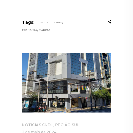
,
,
Tags:
CDL
CDL CAXIAS
,
ECONOMIA
VAREJO
NOTÍCIAS CNDL
,
REGIÃO SUL
2 de maio de 2024