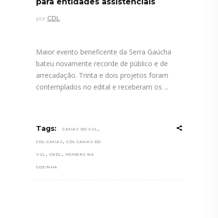
para entidades assistenciais
por
CDL
Maior evento beneficente da Serra Gaúcha
bateu novamente recorde de público e de
arrecadação. Trinta e dois projetos foram
contemplados no edital e receberam os
,
Tags:
CAXIAS DO SUL
,
CDL CAXIAS
CDL CAXIAS DO
,
,
SUL
CNDL
HOMENS NA
COZINHA