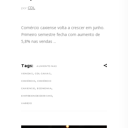
por
CDL
Comércio caxiense volta a crescer em junho.
Primeiro semestre fecha com aumento de
5,8% nas vendas
Tags:
AUMENTO NAS
,
,
VENDAS
CDL CAXIAS
,
COMÉRCIO
COMÉRCIO
,
,
CAXIENSE
ECONOMIA
,
EMPREENDEDORISMO
VAREJO