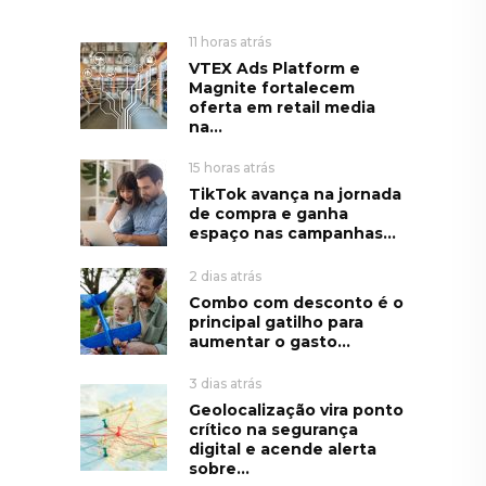
11 horas atrás
VTEX Ads Platform e
Magnite fortalecem
oferta em retail media
na...
15 horas atrás
TikTok avança na jornada
de compra e ganha
espaço nas campanhas...
2 dias atrás
Combo com desconto é o
principal gatilho para
aumentar o gasto...
3 dias atrás
Geolocalização vira ponto
crítico na segurança
digital e acende alerta
sobre...