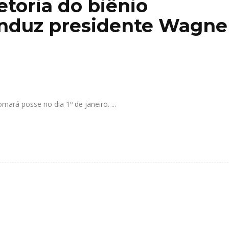
etoria do biênio
onduz presidente Wagne
mará posse no dia 1º de janeiro.