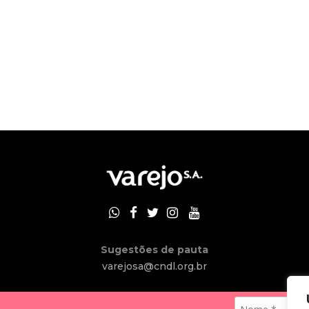
Sugestões de pauta
varejosa@cndl.org.br