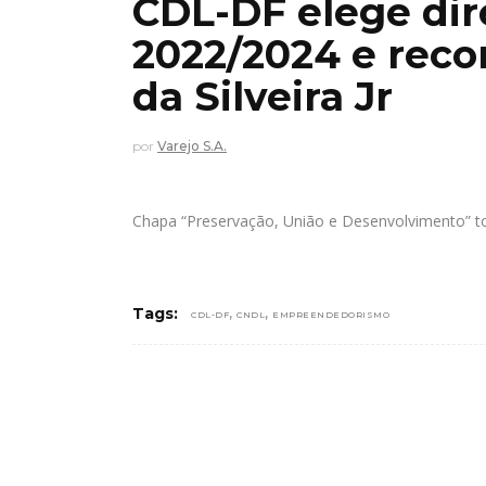
CDL-DF elege dir
2022/2024 e rec
da Silveira Jr
por
Varejo S.A.
Chapa “Preservação, União e Desenvolvimento” to
,
,
Tags:
CDL-DF
CNDL
EMPREENDEDORISMO