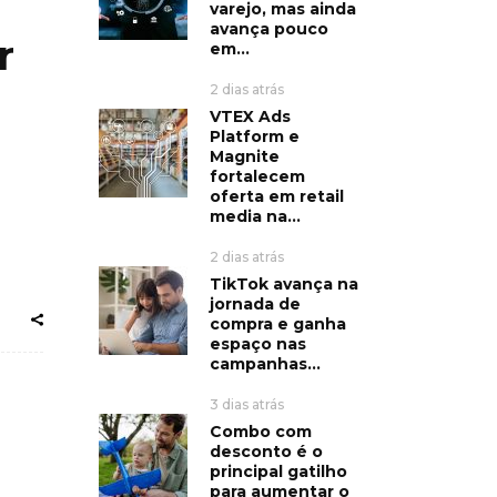
varejo, mas ainda
avança pouco
r
em...
2 dias atrás
VTEX Ads
Platform e
Magnite
fortalecem
oferta em retail
media na...
2 dias atrás
TikTok avança na
jornada de
compra e ganha
espaço nas
campanhas...
3 dias atrás
Combo com
desconto é o
principal gatilho
para aumentar o