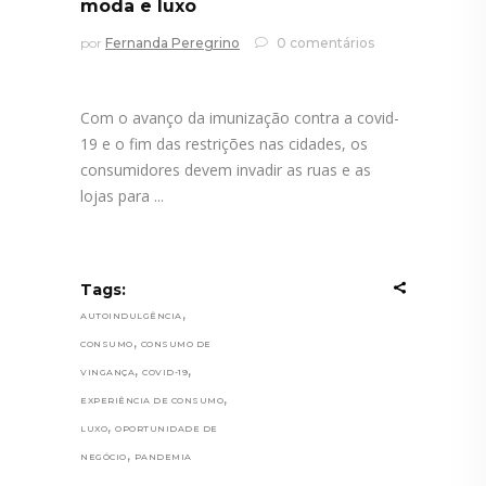
moda e luxo
por
Fernanda Peregrino
0 comentários
Com o avanço da imunização contra a covid-
19 e o fim das restrições nas cidades, os
consumidores devem invadir as ruas e as
lojas para
Tags:
,
AUTOINDULGÊNCIA
,
CONSUMO
CONSUMO DE
,
,
VINGANÇA
COVID-19
,
EXPERIÊNCIA DE CONSUMO
,
LUXO
OPORTUNIDADE DE
,
NEGÓCIO
PANDEMIA