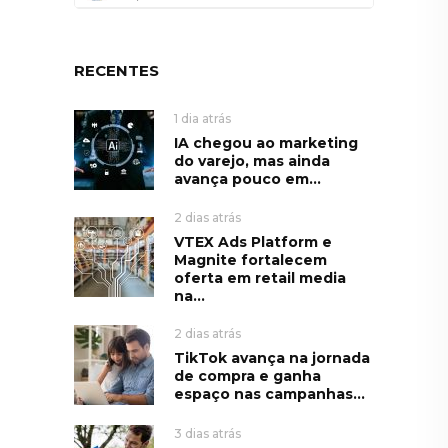
RECENTES
1 dia atrás
IA chegou ao marketing
do varejo, mas ainda
avança pouco em...
2 dias atrás
VTEX Ads Platform e
Magnite fortalecem
oferta em retail media
na...
2 dias atrás
TikTok avança na jornada
de compra e ganha
espaço nas campanhas...
3 dias atrás