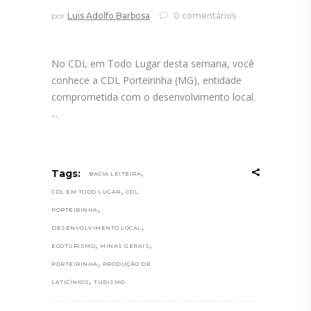
por
Luis Adolfo Barbosa
0 comentários
No CDL em Todo Lugar desta semana, você
conhece a CDL Porteirinha (MG), entidade
comprometida com o desenvolvimento local.
,
Tags:
BACIA LEITEIRA
,
CDL EM TODO LUGAR
CDL
,
PORTEIRINHA
,
DESENVOLVIMENTO LOCAL
,
,
ECOTURISMO
MINAS GERAIS
,
PORTEIRINHA
PRODUÇÃO DE
,
LATICÍNIOS
TURISMO