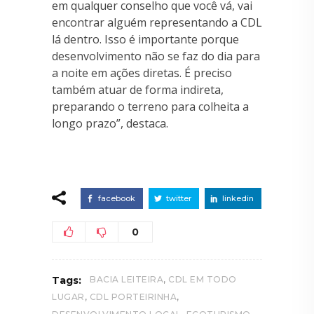
em qualquer conselho que você vá, vai
encontrar alguém representando a CDL
lá dentro. Isso é importante porque
desenvolvimento não se faz do dia para
a noite em ações diretas. É preciso
também atuar de forma indireta,
preparando o terreno para colheita a
longo prazo”, destaca.
facebook
twitter
linkedin
0
,
Tags:
BACIA LEITEIRA
CDL EM TODO
,
,
LUGAR
CDL PORTEIRINHA