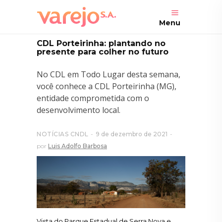
Menu
CDL Porteirinha: plantando no
presente para colher no futuro
No CDL em Todo Lugar desta semana,
você conhece a CDL Porteirinha (MG),
entidade comprometida com o
desenvolvimento local.
NOTÍCIAS CNDL
9 de dezembro de 2021
por
Luis Adolfo Barbosa
Vista do Parque Estadual de Serra Nova e