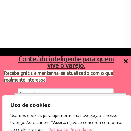
Conteúdo inteligente para quem
vive o varejo.
Receba grátis e mantenha-se atualizado com o que
realmente interessa
Sugestões de pauta
varejosa@cndl.org.br
Utilizamos cookies para oferecer melhor
Uso de cookies
experiência, melhorar o desempenho, analisar
Usamos cookies para aprimorar sua navegação e nosso
como você interage em nosso site e
Eu concordo em receber comunicações.
tráfego. Ao clicar em
"Aceitar"
, você concorda com o uso
personalizar conteúdo.
Ao informar meus dados, eu concordo com a
2024®. Todos os direitos reservados.
de cookies e nossa
Política de Privacidade.