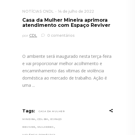
NOTÍCIAS CNDL
14 de julho de 2022
Casa da Mulher Mineira aprimora
atendimento com Espaço Reviver
por
CDL
0 comentários
O ambiente será inaugurado nesta terça-feira
e vai proporcionar melhor acolhimento e
encaminhamento das vítimas de violência
doméstica ao mercado de trabalho. Ação é
uma
Tags:
CASA DA MULHER
,
,
MINEIRA
CDL-BH
ESPAÇO
,
,
REVIVER
MULHERES
VIOLÊNCIA DOMÉSTICA