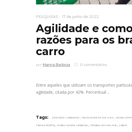
PESQUISAS
17 de junho de 2022
Agilidade e como
razões para os bra
carro
por
Marina Barbosa
0 comentários
Entre aqueles que utilizam os transportes particu
agilidade, citada por 42%. Percentual
,
,
Tags:
CENTROS URBANOS
FECHAMENTO DE VIAS
HOME OFFI
,
,
,
TRANSPORTE
MOBILIDADE URBANA
TRABALHO ONLINE
UBER