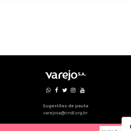
Sugestões de pauta
varejosa@cndl.org.br