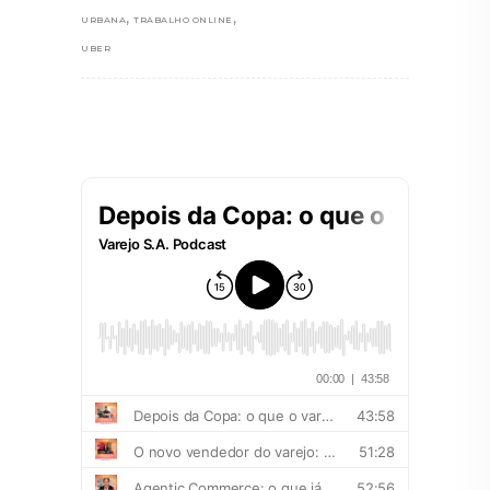
,
,
URBANA
TRABALHO ONLINE
UBER