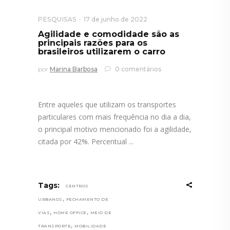
PESQUISAS
17 de junho de 2022
Agilidade e comodidade são as
principais razões para os
brasileiros utilizarem o carro
por
Marina Barbosa
0 comentários
Entre aqueles que utilizam os transportes
particulares com mais frequência no dia a dia,
o principal motivo mencionado foi a agilidade,
citada por 42%. Percentual
Tags:
CENTROS
,
URBANOS
FECHAMENTO DE
,
,
VIAS
HOME OFFICE
MEIO DE
,
TRANSPORTE
MOBILIDADE