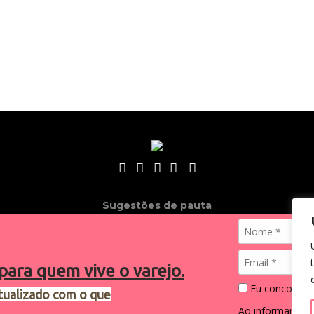
Sugestões de pauta
varejosa@cndl.org.br
para quem vive o varejo.
Eu concordo 
tualizado com o que
2024®. Todos os direitos reservados.
Ao informar me