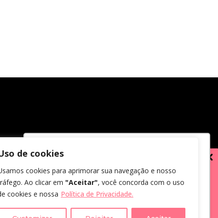
Uso de cookies
Utilizamos cookies para oferecer melhor
Usamos cookies para aprimorar sua navegação e nosso
experiência, melhorar o desempenho,
tráfego. Ao clicar em
"Aceitar"
, você concorda com o uso
analisar como você interage em nosso
de cookies e nossa
Política de Privacidade.
site e personalizar conteúdo.
em receber comunicações.
us dados, eu concordo com a