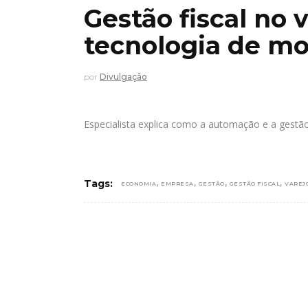
Gestão fiscal no 
tecnologia de mo
por
Divulgação
Especialista explica como a automação e a gestã
,
,
,
,
Tags:
ECONOMIA
EMPRESA
GESTÃO
GESTÃO FISCAL
VAREJ