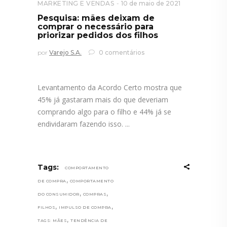
MARKETING E VENDAS
10 de maio de 2021
Pesquisa: mães deixam de
comprar o necessário para
priorizar pedidos dos filhos
por
Varejo S.A.
0 comentários
Levantamento da Acordo Certo mostra que
45% já gastaram mais do que deveriam
comprando algo para o filho e 44% já se
endividaram fazendo isso.
Tags:
COMPORTAMENTO
,
DE COMPRA
COMPORTAMENTO
,
,
DO CONSUMIDOR
COMPRAS
,
,
FILHOS
IMPULSO DE COMPRA
,
TAGS: MÃES
TENDÊNCIA DE