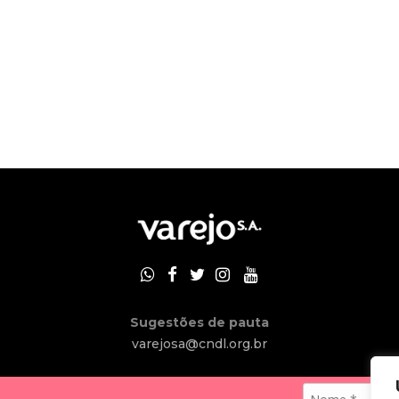
Sugestões de pauta
varejosa@cndl.org.br