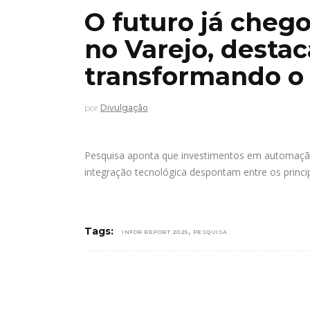
O futuro já chego
no Varejo, destac
transformando o s
por
Divulgação
Pesquisa aponta que investimentos em automação
integração tecnológica despontam entre os princi
,
Tags:
INFOR REPORT 2025
PESQUISA