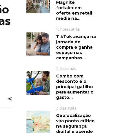
Magnite
ão
fortalecem
oferta em retail
as
media na...
16 horas atrás
TikTok avança na
jornada de
compra e ganha
espaço nas
campanhas...
e
2 dias atrás
Combo com
desconto é o
principal gatilho
para aumentar o
gasto...
3 dias atrás
Geolocalização
vira ponto crítico
na segurança
digital e acende