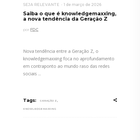
SEJA RELEVANTE
1 de março de 2026
Saiba o que é knowledgemaxxing,
a nova tendência da Geração Z
por
FDC
Nova tendência entre a Geração Z, o
knowledgemaxxing foca no aprofundamento
em contraponto ao mundo raso das redes
sociais
,
Tags:
GERAÇÃO Z
KNOWLEDGEMAXXING