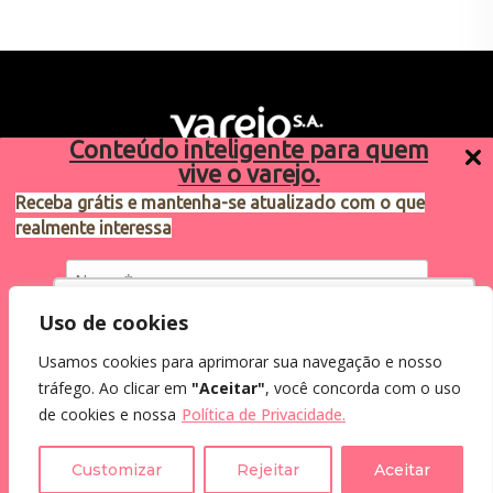
Conteúdo inteligente para quem
vive o varejo.
Receba grátis e mantenha-se atualizado com o que
realmente interessa
Sugestões de pauta
varejosa@cndl.org.br
Utilizamos cookies para oferecer melhor
Uso de cookies
experiência, melhorar o desempenho, analisar
Usamos cookies para aprimorar sua navegação e nosso
como você interage em nosso site e
Eu concordo em receber comunicações.
tráfego. Ao clicar em
"Aceitar"
, você concorda com o uso
personalizar conteúdo.
2024®. Todos os direitos reservados.
Ao informar meus dados, eu concordo com a
de cookies e nossa
Política de Privacidade.
Política de Privacidade
.
Recusar Cookies
Aceitar Cookies
Customizar
Rejeitar
Aceitar
Assine a Newsletter