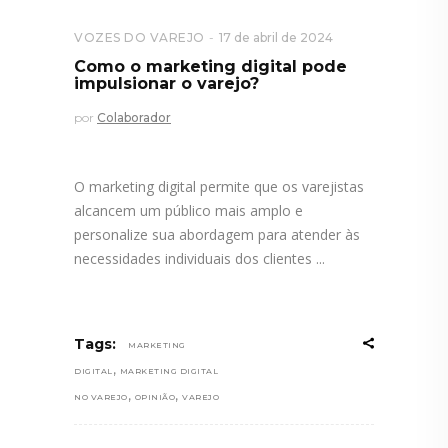
VOZES DO VAREJO
17 de abril de 2024
Como o marketing digital pode
impulsionar o varejo?
por
Colaborador
O marketing digital permite que os varejistas
alcancem um público mais amplo e
personalize sua abordagem para atender às
necessidades individuais dos clientes
Tags:
MARKETING
,
DIGITAL
MARKETING DIGITAL
,
,
NO VAREJO
OPINIÃO
VAREJO