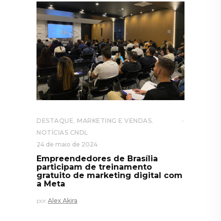
DESTAQUE
,
MARKETING E VENDAS
,
NOTÍCIAS CNDL
24 de maio de 2024
Empreendedores de Brasília
participam de treinamento
gratuito de marketing digital com
a Meta
por
Alex Akira