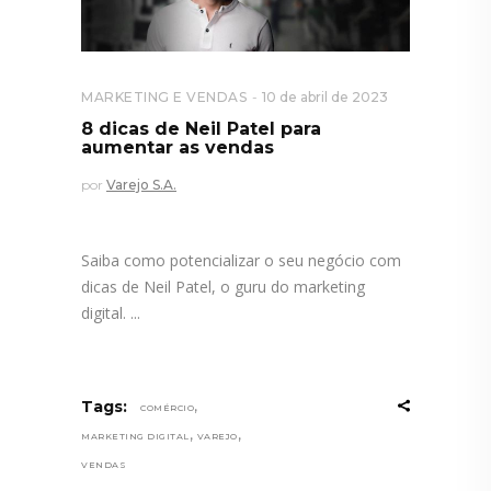
MARKETING E VENDAS
10 de abril de 2023
8 dicas de Neil Patel para
aumentar as vendas
por
Varejo S.A.
Saiba como potencializar o seu negócio com
dicas de Neil Patel, o guru do marketing
digital.
,
Tags:
COMÉRCIO
,
,
MARKETING DIGITAL
VAREJO
VENDAS