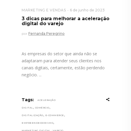
MARKETING E VENDAS
6 de junho de 2023
3 dicas para melhorar a aceleração
digital do varejo
por
Fernanda Peregrino
As empresas do setor que ainda não se
adaptaram para atender seus clientes nos
canais digitais, certamente, estão perdendo
negócio.
Tags:
ACELERAÇÃO
,
,
DIGITAL
COMÉRCIO
,
,
DIGITALIZAÇÃO
E-COMMERCE
,
EMPREENDEDORISMO
,
MARKETING DIGITAL
VAREJO