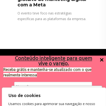
com a Meta
O evento teve foco nas estratégias
específicas para as plataformas da empresa.
Conteúdo inteligente para quem
vive o varejo.
Receba grátis e mantenha-se atualizado com o que
realmente interessa
Sugestões de pauta
varejosa@cndl.org.br
Utilizamos cookies para oferecer melhor
Uso de cookies
experiência, melhorar o desempenho, analisar
Usamos cookies para aprimorar sua navegação e nosso
como você interage em nosso site e
Eu concordo em receber comunicações.