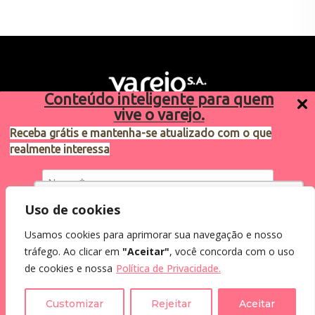
Conteúdo inteligente para quem
vive o varejo.
Receba grátis e mantenha-se atualizado com o que
realmente interessa
Sugestões de pauta
varejosa@cndl.org.br
Utilizamos cookies para oferecer melhor
Uso de cookies
experiência, melhorar o desempenho, analisar
Usamos cookies para aprimorar sua navegação e nosso
como você interage em nosso site e
Eu concordo em receber comunicações.
tráfego. Ao clicar em
"Aceitar"
, você concorda com o uso
personalizar conteúdo.
2024®. Todos os direitos reservados.
Ao informar meus dados, eu concordo com a
de cookies e nossa
Política de Privacidade.
Política de Privacidade
.
Recusar Cookies
Aceitar Cookies
Customizar
Rejeitar
Aceitar
Assine a Newsletter