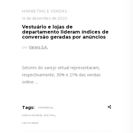
MARKETING E VENDAS
14 de dezembro de 2022
Vestuário e lojas de
departamento lideram índices de
conversão geradas por anúncios
por
Varejo S.A.
Setores do varejo virtual representaram,
respectivamente, 30% e 21% das vendas
online.
,
Tags:
COMÉRCIO
,
,
CONSUMIDOR
DIGITAL
VESTUÁRIO