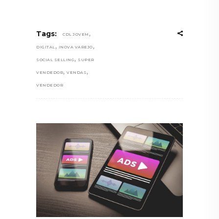
,
Tags:
CDL JOVEM
,
,
DIGITAL
INOVA VAREJO
,
SOCIAL SELLING
SUPER
,
,
VENDEDOR
VENDAS
VENDEDOR