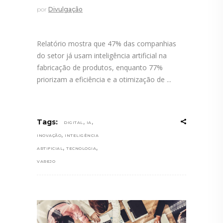
por
Divulgação
Relatório mostra que 47% das companhias
do setor já usam inteligência artificial na
fabricação de produtos, enquanto 77%
priorizam a eficiência e a otimização de
,
,
Tags:
DIGITAL
IA
,
INOVAÇÃO
INTELIGÊNCIA
,
,
ARTIFICIAL
TECNOLOGIA
VAREJO