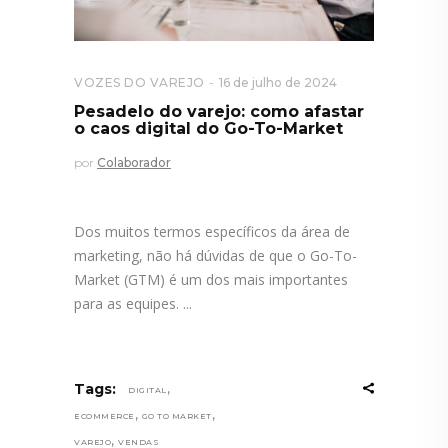
VOZES DO VAREJO
16 de julho de 2024
Pesadelo do varejo: como afastar
o caos digital do Go-To-Market
por
Colaborador
Dos muitos termos específicos da área de
marketing, não há dúvidas de que o Go-To-
Market (GTM) é um dos mais importantes
para as equipes.
,
Tags:
DIGITAL
,
,
ECOMMERCE
GO TO MARKET
,
VAREJO
VENDAS