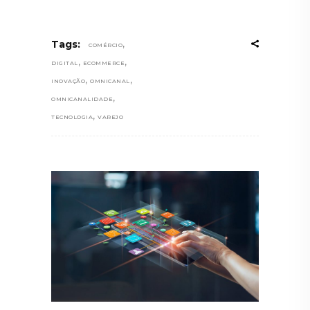
,
Tags:
COMÉRCIO
,
,
DIGITAL
ECOMMERCE
,
,
INOVAÇÃO
OMNICANAL
,
OMNICANALIDADE
,
TECNOLOGIA
VAREJO