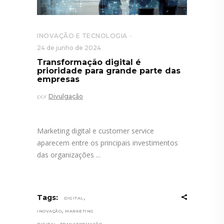
INOVAÇÃO E TECNOLOGIA
24 de junho de 2024
Transformação digital é
prioridade para grande parte das
empresas
por
Divulgação
Marketing digital e customer service
aparecem entre os principais investimentos
das organizações
,
Tags:
DIGITAL
,
INOVAÇÃO
MARKETING
,