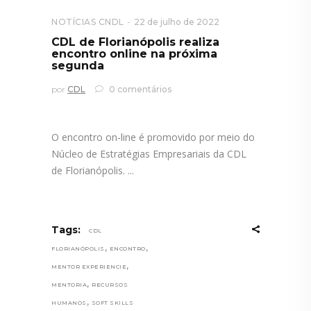
NOTÍCIAS CNDL
22 de julho de 2022
CDL de Florianópolis realiza
encontro online na próxima
segunda
por
CDL
0 comentários
O encontro on-line é promovido por meio do
Núcleo de Estratégias Empresariais da CDL
de Florianópolis.
Tags:
CDL
,
,
FLORIANÓPOLIS
ENCONTRO
,
MENTOR EXPERIENCIE
,
MENTORIA
RECURSOS
,
HUMANOS
SOFT SKILLS