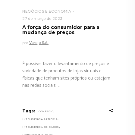
NEGÓCIOS E ECONOMIA
27 de março de 2023
A força do consumidor para a
mudança de preços
por
Varejo S.A.
É possível fazer o levantamento de preços e
variedade de produtos de lojas virtuais e
físicas que tenham sites próprios ou estejam
nas redes sociais.
,
Tags:
COMÉRCIO
,
INTELIGÊNCIA ARTIFICIAL
,
INTELIGÊNCIA DE DADOS
MONITORAMENTO DE