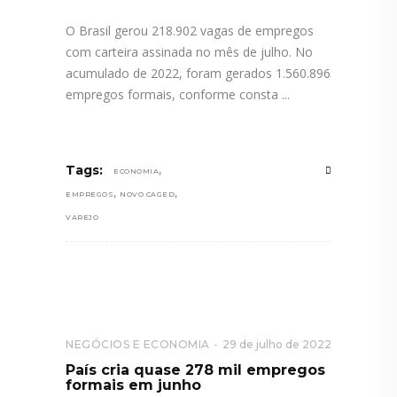
O Brasil gerou 218.902 vagas de empregos
com carteira assinada no mês de julho. No
acumulado de 2022, foram gerados 1.560.896
empregos formais, conforme consta
,
Tags:
ECONOMIA
,
,
EMPREGOS
NOVO CAGED
VAREJO
NEGÓCIOS E ECONOMIA
29 de julho de 2022
País cria quase 278 mil empregos
formais em junho