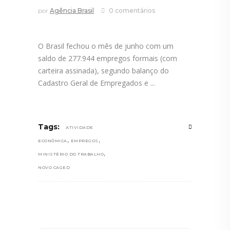
por
Agência Brasil
0 comentários
O Brasil fechou o mês de junho com um
saldo de 277.944 empregos formais (com
carteira assinada), segundo balanço do
Cadastro Geral de Empregados e
Tags:
ATIVIDADE
,
,
ECONÔMICA
EMPREGOS
,
MINISTÉRIO DO TRABALHO
NOVO CAGED