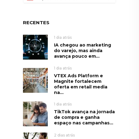
RECENTES
1 dia atrás
IA chegou ao marketing
do varejo, mas ainda
avança pouco em...
1 dia atrás
VTEX Ads Platform e
Magnite fortalecem
oferta em retail media
na...
1 dia atrás
TikTok avança na jornada
de compra e ganha
espaço nas campanhas...
2 dias atrás