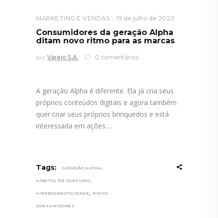
MARKETING E VENDAS
19 de julho de 2022
Consumidores da geração Alpha
ditam novo ritmo para as marcas
por
Varejo S.A.
0 comentários
A geração Alpha é diferente. Ela já cria seus
próprios conteúdos digitais e agora também
quer criar seus próprios brinquedos e está
interessada em ações
,
Tags:
GERAÇÃO ALPHA
,
HÁBITOS DE CONSUMO
,
HIPERCONECTIVIDADE
NOVOS
CONSUMIDORES