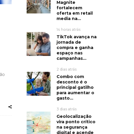
Magnite
fortalecem
oferta em retail
media na...
14 horas atrás
TikTok avança na
jornada de
compra e ganha
espaço nas
campanhas...
2 dias atrás
ção
Combo com
desconto é o
principal gatilho
para aumentar o
gasto...
3 dias atrás
Geolocalização
vira ponto crítico
na segurança
digital e acende