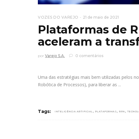
VOZES DO VAREJO
21 de maio de 2021
Plataformas de 
aceleram a trans
por
Varejo S.A.
0 comentários
Uma das estratégias mais bem utilizadas pelos no
Robótica de Processos), para liberar as
,
,
,
Tags:
INTELIGÊNCIA ARTIFICIAL
PLATAFORMAS
RPA
TECNOL