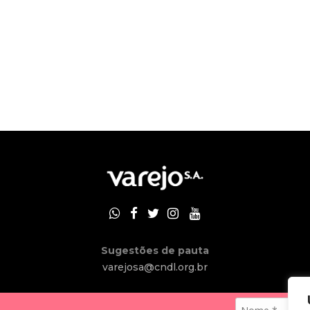
Sugestões de pauta
varejosa@cndl.org.br