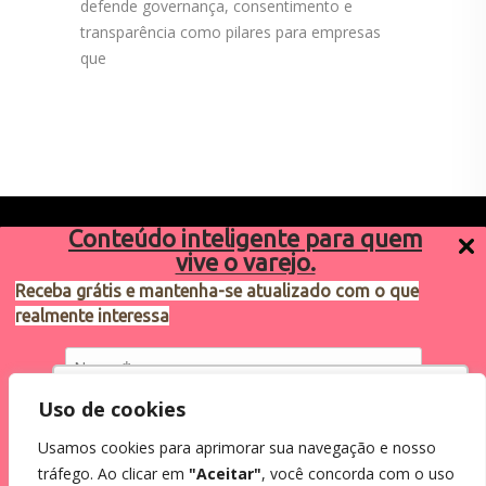
defende governança, consentimento e
transparência como pilares para empresas
que
Conteúdo inteligente para quem
vive o varejo.
Receba grátis e mantenha-se atualizado com o que
realmente interessa
Sugestões de pauta
varejosa@cndl.org.br
Utilizamos cookies para oferecer melhor
Uso de cookies
experiência, melhorar o desempenho, analisar
Usamos cookies para aprimorar sua navegação e nosso
como você interage em nosso site e
Eu concordo em receber comunicações.
tráfego. Ao clicar em
"Aceitar"
, você concorda com o uso
personalizar conteúdo.