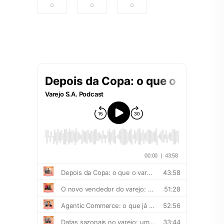
0
0
0