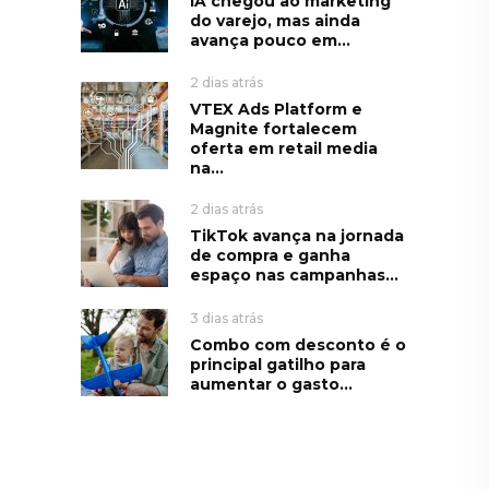
IA chegou ao marketing
do varejo, mas ainda
avança pouco em...
2 dias atrás
VTEX Ads Platform e
Magnite fortalecem
oferta em retail media
na...
2 dias atrás
TikTok avança na jornada
de compra e ganha
espaço nas campanhas...
3 dias atrás
Combo com desconto é o
principal gatilho para
aumentar o gasto...