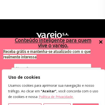
Conteúdo inteligente para quem
vive o varejo.
Receba grátis e mantenha-se atualizado com o que
realmente interessa
Sugestões de pauta
varejosa@cndl.org.br
Utilizamos cookies para oferecer melhor
Uso de cookies
experiência, melhorar o desempenho, analisar
Usamos cookies para aprimorar sua navegação e nosso
como você interage em nosso site e
Eu concordo em receber comunicações.
tráfego. Ao clicar em
"Aceitar"
, você concorda com o uso
personalizar conteúdo.
2024®. Todos os direitos reservados.
Ao informar meus dados, eu concordo com a
de cookies e nossa
Política de Privacidade.
Política de Privacidade
.