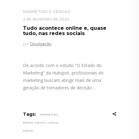
MARKETING E VENDAS
2 de dezembro de 2024
Tudo acontece online e, quase
tudo, nas redes sociais
por
Divulgação
De acordo com o estudo “O Estado do
Marketing” da Hubspot, profissionais do
marketing buscam atingir mais de uma
geração de tomadores de decisão
,
Tags:
MARKETING
,
REDES SOCIAIS
SOCIAL
MEDIA