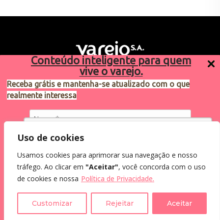
Conteúdo inteligente para quem
vive o varejo.
Receba grátis e mantenha-se atualizado com o que
realmente interessa
Sugestões de pauta
varejosa@cndl.org.br
Utilizamos cookies para oferecer melhor
Uso de cookies
experiência, melhorar o desempenho, analisar
Usamos cookies para aprimorar sua navegação e nosso
como você interage em nosso site e
Eu concordo em receber comunicações.
tráfego. Ao clicar em
"Aceitar"
, você concorda com o uso
personalizar conteúdo.
2024®. Todos os direitos reservados.
Ao informar meus dados, eu concordo com a
de cookies e nossa
Política de Privacidade.
Política de Privacidade
.
Recusar Cookies
Aceitar Cookies
Customizar
Rejeitar
Aceitar
Assine a Newsletter