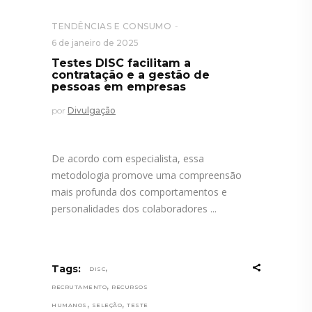
TENDÊNCIAS E CONSUMO
6 de janeiro de 2025
Testes DISC facilitam a
contratação e a gestão de
pessoas em empresas
por
Divulgação
De acordo com especialista, essa
metodologia promove uma compreensão
mais profunda dos comportamentos e
personalidades dos colaboradores
,
Tags:
DISC
,
RECRUTAMENTO
RECURSOS
,
,
HUMANOS
SELEÇÃO
TESTE