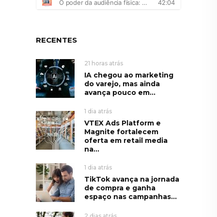
RECENTES
21 horas atrás
IA chegou ao marketing
do varejo, mas ainda
avança pouco em...
1 dia atrás
VTEX Ads Platform e
Magnite fortalecem
oferta em retail media
na...
1 dia atrás
TikTok avança na jornada
de compra e ganha
espaço nas campanhas...
2 dias atrás