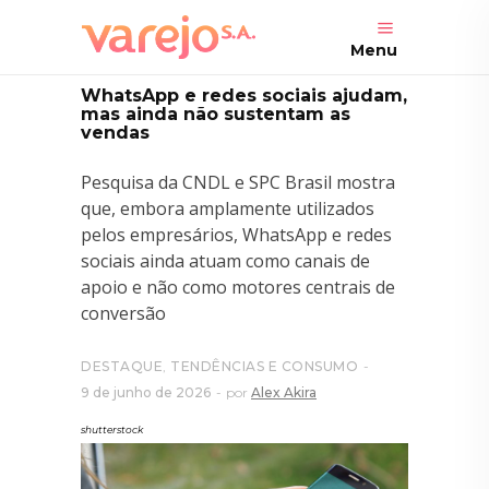
Menu
WhatsApp e redes sociais ajudam,
mas ainda não sustentam as
vendas
Pesquisa da CNDL e SPC Brasil mostra
que, embora amplamente utilizados
pelos empresários, WhatsApp e redes
sociais ainda atuam como canais de
apoio e não como motores centrais de
conversão
DESTAQUE
,
TENDÊNCIAS E CONSUMO
9 de junho de 2026
por
Alex Akira
shutterstock