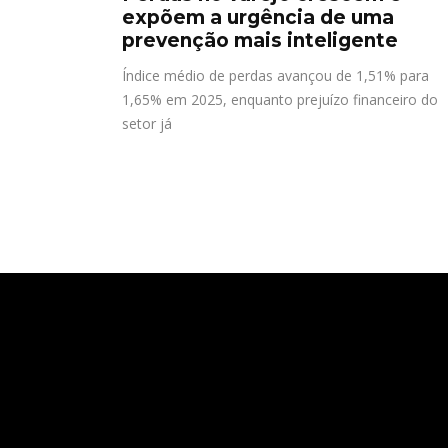
expõem a urgência de uma
prevenção mais inteligente
Índice médio de perdas avançou de 1,51% para
1,65% em 2025, enquanto prejuízo financeiro do
setor já