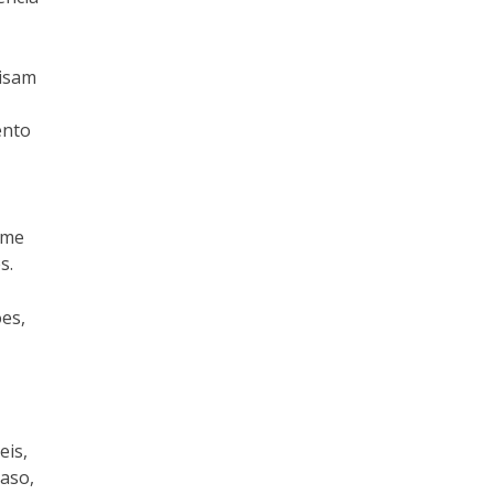
cisam
ento
ime
s.
ões,
eis,
aso,