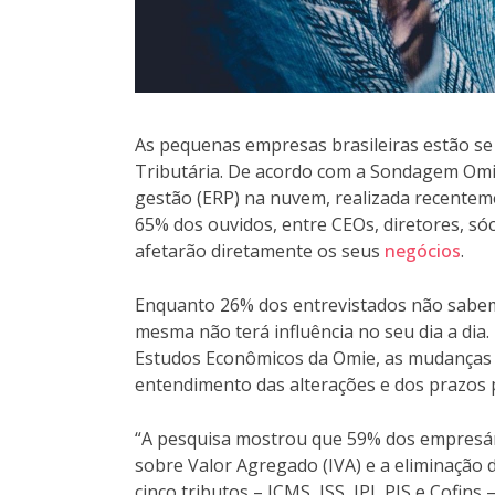
As pequenas empresas brasileiras estão se
Tributária. De acordo com a Sondagem Omi
gestão (ERP) na nuvem, realizada recente
65% dos ouvidos, entre CEOs, diretores, só
afetarão diretamente os seus
negócios
.
Enquanto 26% dos entrevistados não sabem
mesma não terá influência no seu dia a dia.
Estudos Econômicos da Omie, as mudanças 
entendimento das alterações e dos prazos 
“A pesquisa mostrou que 59% dos empresár
sobre Valor Agregado (IVA) e a eliminação da
cinco tributos – ICMS, ISS, IPI, PIS e Cofi