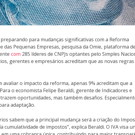
 preparando para mudanças significativas com a Reforma
e das Pequenas Empresas, pesquisa da Omie, plataforma d
mente
com
285 líderes de CNPJs optantes pelo Simples Nacion
cios, gerentes e empresários acreditam que as novas regras
 avaliar o impacto da reforma, apenas 9% acreditam que a
 Para o economista Felipe Beraldi, gerente de Indicadores e
trazem oportunidades, mas também desafios. Especialment
para adaptação.
ios sabem que a principal mudança será a criação do Impo
 cumulatividade de impostos”, explica Beraldi. O IVA visa un
ns – em uma cobrança única, contribuindo para maior transpar