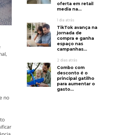
oferta em retail
media na...
1 dia atrás
TikTok avança na
jornada de
compra e ganha
espaço nas
e
campanhas...
al,
2 dias atrás
Combo com
desconto é o
principal gatilho
para aumentar o
gasto...
e no
sto
ificar
ência