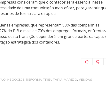
empresas consideram que o contador será essencial nesse
ssidade de uma comunicação mais eficaz, para garantir qu
sários de forma clara e rápida.
equenas empresas, que representam 99% das companhias
e 27% do PIB e mais de 70% dos empregos formais, enfrenta
esso desta transição dependerá, em grande parte, da capac
tação estratégica dos contadores.
,
,
,
,
TÃO
NEGÓCIOS
REFORMA TRIBUTÁRIA
VAREJO
VENDAS