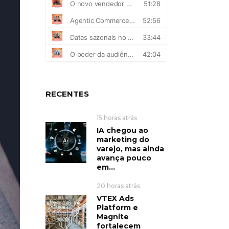
RECENTES
15 horas atrás
IA chegou ao
marketing do
varejo, mas ainda
avança pouco
em...
20 horas atrás
VTEX Ads
Platform e
Magnite
fortalecem