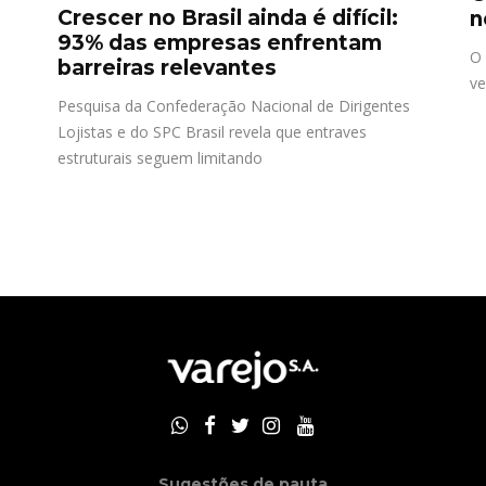
Crescer no Brasil ainda é difícil:
n
93% das empresas enfrentam
O 
barreiras relevantes
ve
Pesquisa da Confederação Nacional de Dirigentes
Lojistas e do SPC Brasil revela que entraves
estruturais seguem limitando
Sugestões de pauta