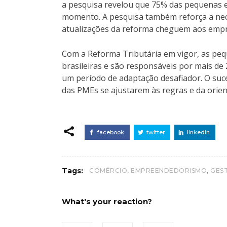
a pesquisa revelou que 75% das pequenas 
momento. A pesquisa também reforça a nece
atualizações da reforma cheguem aos empre
Com a Reforma Tributária em vigor, as p
brasileiras e são responsáveis por mais d
um período de adaptação desafiador. O suc
das PMEs se ajustarem às regras e da orien
facebook
twitter
linkedin
,
,
Tags:
COMÉRCIO
EMPREENDEDORISMO
GES
What's your reaction?