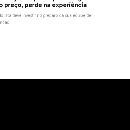
o preço, perde na experiência
lojista deve investir no preparo da sua equipe de
ndas