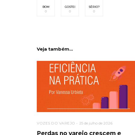
BOM
GOSTEI
SÉRIO?
0
0
0
Veja também...
VOZES DO VAREJO
25 de julho de 2026
Perdas no varejo crescem e