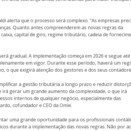
raldi alerta que o processo será complexo. “As empresas pre
anças. Quanto antes compreenderem as novas regras da
 caixa, capital de giro, regime tributário, cadeia de fornecim
o será gradual. A implementação começa em 2026 e segue até
 plenamente em vigor. Durante esse período, haverá um reg
vo, o que exigirá atenção dos gestores e dos seus contadore
lificar a gestão tributária a longo prazo e reduzir distorç
de irá gerar um grande aumento da complexidade, o que irá
essos internos de qualquer negócio, especialmente das
ardo, cofundador e CEO da Omie.
ntar uma grande oportunidade para os profissionais contáb
gicos durante a implementação das novas regras. Não por ac