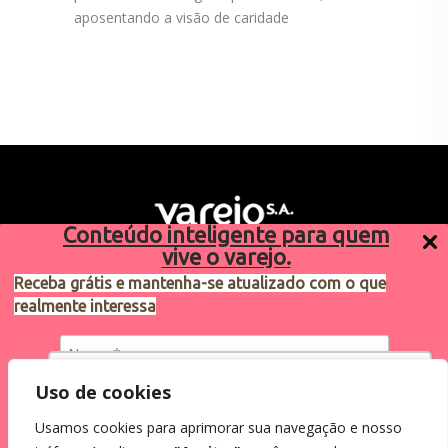
aposentando a visão de caridade
Conteúdo inteligente para quem
vive o varejo.
Receba grátis e mantenha-se atualizado com o que
realmente interessa
Sugestões de pauta
varejosa@cndl.org.br
Utilizamos cookies para oferecer melhor
Uso de cookies
experiência, melhorar o desempenho, analisar
Usamos cookies para aprimorar sua navegação e nosso
como você interage em nosso site e
Eu concordo em receber comunicações.