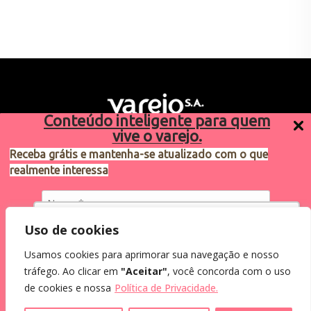
Conteúdo inteligente para quem
vive o varejo.
Receba grátis e mantenha-se atualizado com o que
realmente interessa
Sugestões de pauta
varejosa@cndl.org.br
Utilizamos cookies para oferecer melhor
Uso de cookies
experiência, melhorar o desempenho, analisar
Usamos cookies para aprimorar sua navegação e nosso
como você interage em nosso site e
Eu concordo em receber comunicações.
tráfego. Ao clicar em
"Aceitar"
, você concorda com o uso
personalizar conteúdo.
2024®. Todos os direitos reservados.
Ao informar meus dados, eu concordo com a
de cookies e nossa
Política de Privacidade.
Política de Privacidade
.