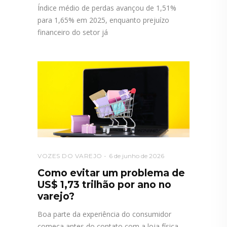
Índice médio de perdas avançou de 1,51%
para 1,65% em 2025, enquanto prejuízo
financeiro do setor já
VOZES DO VAREJO
6 de junho de 2026
Como evitar um problema de
US$ 1,73 trilhão por ano no
varejo?
Boa parte da experiência do consumidor
começa antes do contato com a loja física