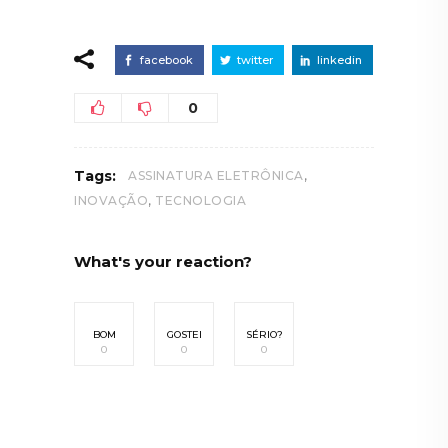
facebook
twitter
linkedin
0
,
Tags:
ASSINATURA ELETRÔNICA
,
INOVAÇÃO
TECNOLOGIA
What's your reaction?
BOM
GOSTEI
SÉRIO?
0
0
0