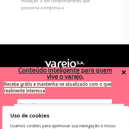
inovação. É um comportamento que
posiciona a empresa a
Conteúdo inteligente para quem
vive o varejo.
Receba grátis e mantenha-se atualizado com o que
realmente interessa
Sugestões de pauta
varejosa@cndl.org.br
Utilizamos cookies para oferecer melhor
Uso de cookies
experiência, melhorar o desempenho, analisar
Usamos cookies para aprimorar sua navegação e nosso
como você interage em nosso site e
Eu concordo em receber comunicações.