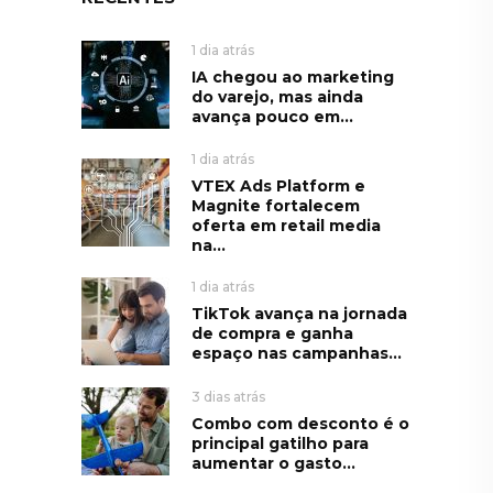
1 dia atrás
IA chegou ao marketing
do varejo, mas ainda
avança pouco em...
1 dia atrás
VTEX Ads Platform e
Magnite fortalecem
oferta em retail media
na...
1 dia atrás
TikTok avança na jornada
de compra e ganha
espaço nas campanhas...
3 dias atrás
Combo com desconto é o
principal gatilho para
aumentar o gasto...