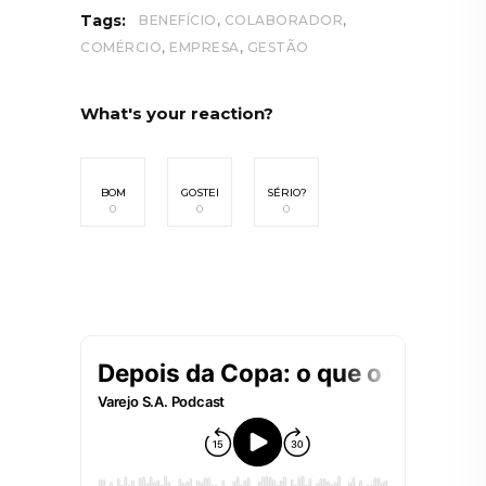
,
,
Tags:
BENEFÍCIO
COLABORADOR
,
,
COMÉRCIO
EMPRESA
GESTÃO
What's your reaction?
BOM
GOSTEI
SÉRIO?
0
0
0