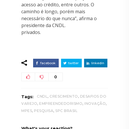
acesso ao crédito, entre outros. O
caminho é longo, porém mais
necessário do que nunca”, afirma o
presidente da CNDL.
privados.
facebook
twitter
linkedin
0
,
,
Tags:
CNDL
CRESCIMENTO
DESAFIOS DO
,
,
,
VAREJO
EMPREENDEDORISMO
INOVAÇÃO
,
,
MPES
PESQUISA
SPC BRASIL
What's your reaction?