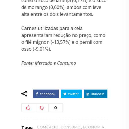
como o suco de laranja (0,17%) e o suco
de morango (0,60%), ambos com leve
alta entre os dois levantamentos.
Carnes utilizadas para a ceia
apresentaram redução no preço, como
o filé mignon (-13,57%) e o pernil com
osso (-9,01%).
Fonte: Mercado e Consumo
facebook
twitter
linkedin
0
,
,
,
Tags:
COMÉRCIO
CONSUMO
ECONOMIA