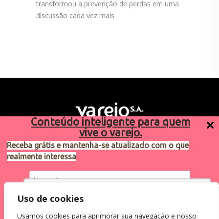
transformou a prevenção de perdas em uma
discussão cada vez mais
Conteúdo inteligente para quem
vive o varejo.
Receba grátis e mantenha-se atualizado com o que
realmente interessa
Sugestões de pauta
varejosa@cndl.org.br
Utilizamos cookies para oferecer melhor
Uso de cookies
experiência, melhorar o desempenho, analisar
Usamos cookies para aprimorar sua navegação e nosso
como você interage em nosso site e