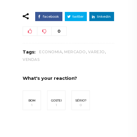
facebook
twitter
linkedin
0
,
,
,
Tags:
ECONOMIA
MERCADO
VAREJO
VENDAS
What's your reaction?
BOM
GOSTEI
SÉRIO?
1
1
0