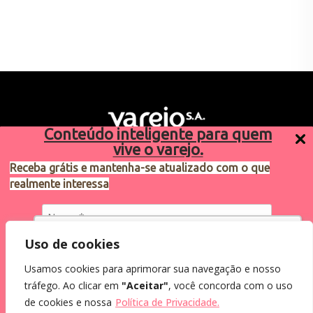
Conteúdo inteligente para quem
vive o varejo.
Receba grátis e mantenha-se atualizado com o que
realmente interessa
Sugestões de pauta
varejosa@cndl.org.br
Utilizamos cookies para oferecer melhor
Uso de cookies
experiência, melhorar o desempenho, analisar
Usamos cookies para aprimorar sua navegação e nosso
como você interage em nosso site e
Eu concordo em receber comunicações.
tráfego. Ao clicar em
"Aceitar"
, você concorda com o uso
personalizar conteúdo.
2024®. Todos os direitos reservados.
Ao informar meus dados, eu concordo com a
de cookies e nossa
Política de Privacidade.
Política de Privacidade
.