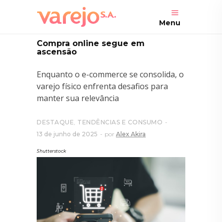
Menu
Compra online segue em
ascensão
Enquanto o e-commerce se consolida, o
varejo físico enfrenta desafios para
manter sua relevância
DESTAQUE
,
TENDÊNCIAS E CONSUMO
13 de junho de 2025
por
Alex Akira
Shutterstock