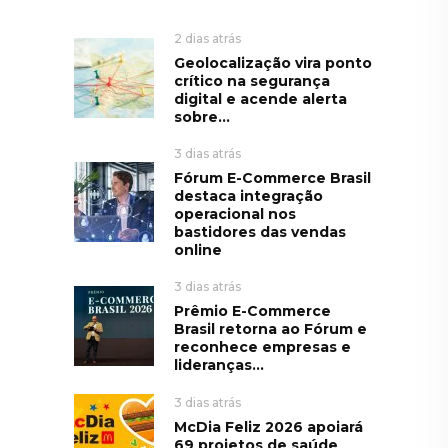
2 dias atrás
Geolocalização vira ponto
crítico na segurança
digital e acende alerta
sobre...
3 dias atrás
Fórum E-Commerce Brasil
destaca integração
operacional nos
bastidores das vendas
online
3 dias atrás
Prêmio E-Commerce
Brasil retorna ao Fórum e
reconhece empresas e
lideranças...
3 dias atrás
McDia Feliz 2026 apoiará
69 projetos de saúde