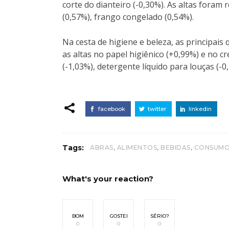
corte do dianteiro (-0,30%). As altas foram 
(0,57%), frango congelado (0,54%).
Na cesta de higiene e beleza, as principai
as altas no papel higiênico (+0,99%) e no 
(-1,03%), detergente líquido para louças (-0
facebook
twitter
linkedin
,
,
,
Tags:
ABRAS
ALIMENTOS
BEBIDAS
CONSUM
What's your reaction?
BOM
GOSTEI
SÉRIO?
0
0
0