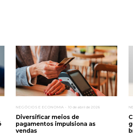
NEGÓCIOS E ECONOMIA
10 de abril de 2026
N
o
Diversificar meios de
C
ó
pagamentos impulsiona as
g
vendas
b