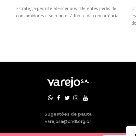
Estratégia permite atender aos diferentes perfis de
Um
consumidores e se manter à frente da concorrência
es
de
Sugestões de pauta
varejosa@cndl.org.br