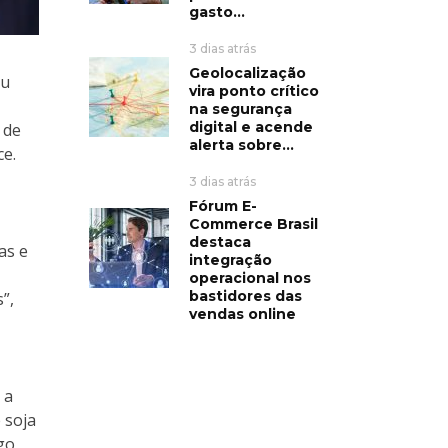
gasto...
3 dias atrás
Geolocalização
ou
vira ponto crítico
na segurança
digital e acende
 de
alerta sobre...
ce.
3 dias atrás
Fórum E-
Commerce Brasil
destaca
as e
integração
operacional nos
bastidores das
”,
vendas online
 a
 soja
ngo