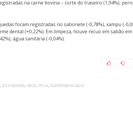
registradas na carne bovina – corte do traseiro (1,94%), perni
s quedas foram registradas no sabonete (-0,78%), xampu (-0,
creme dental (+0,22%). Em limpeza, houve recuo em sabão em
,42%), água sanitária (-0,04%).
,
,
,
,
O
ECONOMIA
IBGE
IPCA
SUPERMERCADO