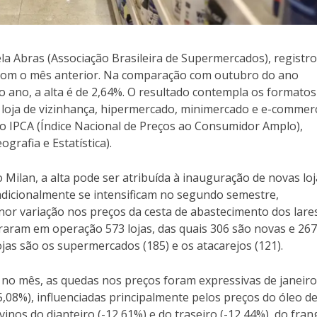
la Abras (Associação Brasileira de Supermercados), registr
com o mês anterior. Na comparação com outubro do ano
o ano, a alta é de 2,64%. O resultado contempla os formatos
 loja de vizinhança, hipermercado, minimercado e e-commer
lo IPCA (Índice Nacional de Preços ao Consumidor Amplo),
grafia e Estatística).
Milan, a alta pode ser atribuída à inauguração de novas loj
adicionalmente se intensificam no segundo semestre,
or variação nos preços da cesta de abastecimento dos lares
raram em operação 573 lojas, das quais 306 são novas e 267
jas são os supermercados (185) e os atacarejos (121).
 no mês, as quedas nos preços foram expressivas de janeiro
,08%), influenciadas principalmente pelos preços do óleo de
ovinos do dianteiro (-12,61%) e do traseiro (-12,44%), do fra