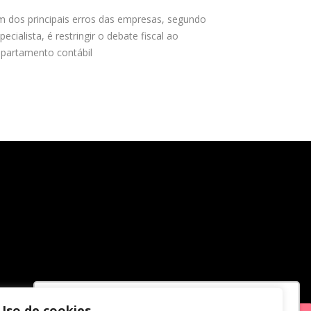
 dos principais erros das empresas, segundo
pecialista, é restringir o debate fiscal ao
partamento contábil
Uso de cookies