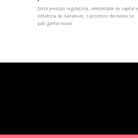
Entre pressão regulatória, seletividade de capital e
influência de narrativas, o processo decisório no
país ganha novas