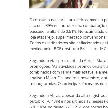
O consumo nos lares brasileiros, medido pe
alta de 2,89% em outubro, na comparação 
passado, a alta é de 0,61%. No acumulado d
loja atacarejo, supermercado convencional,
Todos os indicadores são deflacionados pe
medido pelo IBGE (Instituto Brasileiro de Geo
Segundo o vice-presidente da Abras, Marcio 
promoções. “As atividades promocionais tr
combinados com renda mais estável e a men
analisou Milan. De janeiro a novembro, ent
reinauguradas. Os principais formatos de lo
Segundo a Abras, apesar da alta registrada
outubro (-6,43%) e nos últimos 12 meses (-5
(-30,94%), do feijão (-23,12%), dos cortes b