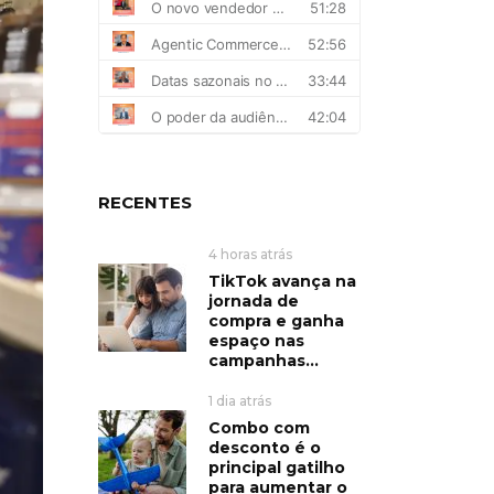
RECENTES
4 horas atrás
TikTok avança na
jornada de
compra e ganha
espaço nas
campanhas...
1 dia atrás
Combo com
desconto é o
principal gatilho
para aumentar o