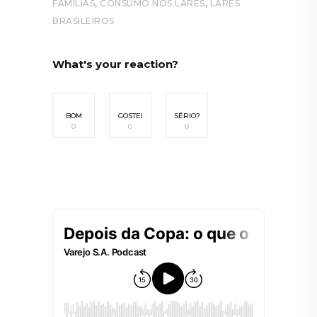
,
,
FAMÍLIAS
CONSUMO NOS LARES
LARES
BRASILEIROS
What's your reaction?
BOM
GOSTEI
SÉRIO?
0
0
0