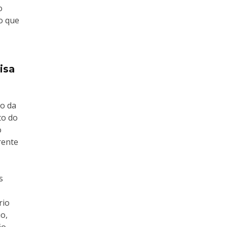
o
o que
isa
do da
to do
o
rente
s
rio
o,
ão