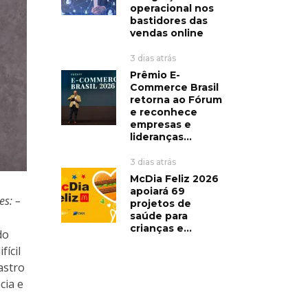
operacional nos
bastidores das
vendas online
3 dias atrás
Prêmio E-
Commerce Brasil
retorna ao Fórum
e reconhece
empresas e
lideranças...
3 dias atrás
McDia Feliz 2026
apoiará 69
es: –
projetos de
saúde para
crianças e...
do
fícil
astro
cia e