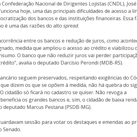
a Confederação Nacional de Dirigentes Lojistas (CNDL), José
nciona hoje, uma das principais dificuldades de acesso a li
ratização dos bancos e das instituições financeiras. Essa f
o é uma das razões do alto
spread
.
ncorrência entre os bancos e redução de juros, como aconte
nado, medida que ampliou o acesso ao crédito e viabilizou 
onsumo. O banco que não reduzir juros vai perder participaç
rédito”, avalia o deputado Darcísio Perondi (MDB-RS).
 bancário seguem preservados, respeitando exigências do C
 que dizem os que se opõem à medida, não há quebra do sig
 O cidadão só ficará no cadastro se quiser. Não revoga a
beneficia os grandes bancos e, sim, o cidadão de baixa rend
 o deputado Marcus Pestana (PSDB-MG).
aguardavam sessão para votar os destaques e emendas ao pr
o Senado.