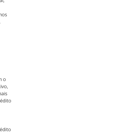
l,
emos
,
m o
ivo,
mais
rédito
édito