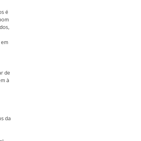
os é
 bom
dos,
s em
ar de
em à
os da