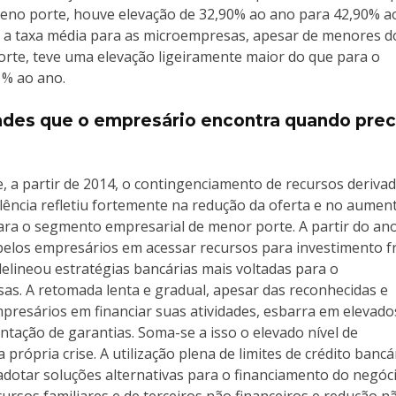
eno porte, houve elevação de 32,90% ao ano para 42,90% a
 a taxa média para as microempresas, apesar de menores d
rte, teve uma elevação ligeiramente maior do que para o
1% ao ano.
dades que o empresário encontra quando prec
?
 a partir de 2014, o contingenciamento de recursos deriva
lência refletiu fortemente na redução da oferta e no aumen
para o segmento empresarial de menor porte. A partir do an
 pelos empresários em acessar recursos para investimento f
elineou estratégias bancárias mais voltadas para o
sas. A retomada lenta e gradual, apesar das reconhecidas e
presários em financiar suas atividades, esbarra em elevado
ntação de garantias. Soma-se a isso o elevado nível de
rópria crise. A utilização plena de limites de crédito bancá
dotar soluções alternativas para o financiamento do negóci
ursos familiares e de terceiros não financeiros e redução n