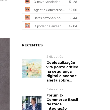
RECENTES
3 dias atrás
Geolocalização
vira ponto crítico
na segurança
digital e acende
alerta sobre...
3 dias atrás
Fórum E-
Commerce Brasil
destaca
integração