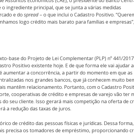
de Assuntos Econômicos (CAE), o presidente do Banco Centra
é o ingrediente principal, que se junta a várias medidas
ercado e do
spread
– o que inclui o Cadastro Positivo. “Quer
enhamos logo crédito mais barato para famílias e empresas”
xto-base do Projeto de Lei Complementar (PLP) nº 441/2017
tro Positivo existente hoje. E de que forma ele vai ajudar a
a é aumentar a concorrência, a partir do momento em que as
entralizadas nos grandes bancos, que já conhecem muito be
uais mantêm relacionamento. Portanto, com o Cadastro Posit
porte, cooperativas de crédito e empresas de varejo vão ter 
 do seu cliente. Isso gerará mais competição na oferta de c
á a redução das taxas de juros.
órico de crédito das pessoas físicas e jurídicas. Dessa forma,
is precisa os tomadores de empréstimo, proporcionando cr