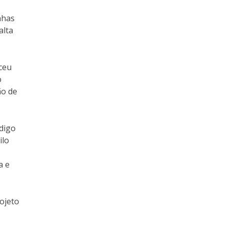
nhas
alta
ceu
o
ão de
ódigo
ilo
a e
ojeto