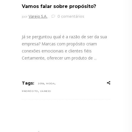
Vamos falar sobre propósito?
por
Varejo S.A.
0 comentários
Já se perguntou qual é a razão de ser da sua
empresa? Marcas com propósito criam
conexões emocionais e clientes fiéis
Certamente, oferecer um produto de
,
,
Tags:
2018
MODA
,
PROPÓSITO
VAREJO