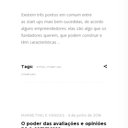
Existem três pontos em comum entre
as start-ups mais bem-sucedidas, de acordo
alguns empreendedores: elas são algo que os
fundadores querem, que podem construir e
têm características
,
,
Tags:
PITCH
START-UP
STARTUPS
MARKETING E VENDAS
6 de junho de 2018
O poder das avaliações e opiniões