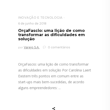
INOVAÇÃO E TECNOLOGIA
6 de junho de 2018
OrçaFascio: uma lição de como
transformar as dificuldades em
solução
por
Varejo S.A.
0 comentários
OrçaFascio: uma lição de como transformar
as dificuldades em solução Por Carolina Laert
Existem três pontos em comum entre as
start-ups mais bem-sucedidas, de acordo
alguns empreendedores: