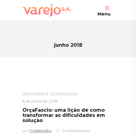
Menu
junho 2018
INOVAÇÃO E TECNOLOGIA
6 de junho de 2018
OrçaFascio: uma lição de como
transformar as dificuldades em
solução
por
Colaborador
0 comentários