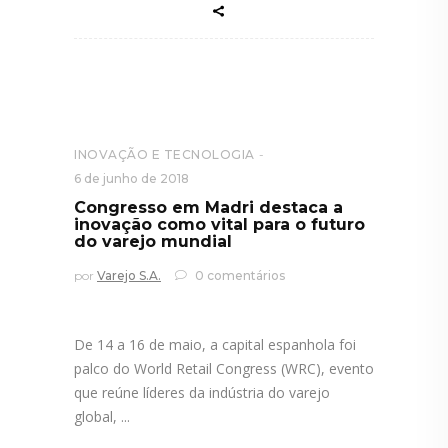
INOVAÇÃO E TECNOLOGIA
6 de junho de 2018
Congresso em Madri destaca a
inovação como vital para o futuro
do varejo mundial
por
Varejo S.A.
0 comentários
De 14 a 16 de maio, a capital espanhola foi
palco do World Retail Congress (WRC), evento
que reúne líderes da indústria do varejo
global,