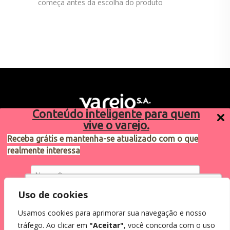
começa antes da escolha do produto
Conteúdo inteligente para quem
vive o varejo.
Receba grátis e mantenha-se atualizado com o que
realmente interessa
Sugestões de pauta
varejosa@cndl.org.br
Utilizamos cookies para oferecer melhor
Uso de cookies
experiência, melhorar o desempenho, analisar
Usamos cookies para aprimorar sua navegação e nosso
como você interage em nosso site e
Eu concordo em receber comunicações.
tráfego. Ao clicar em
"Aceitar"
, você concorda com o uso
personalizar conteúdo.