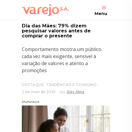
Menu
Dia das Mães: 79% dizem
pesquisar valores antes de
comprar o presente
Comportamento mostra um público
cada vez mais exigente, sensível à
variação de valores e atento a
promoções
DESTAQUE
,
TENDÊNCIAS E CONSUMO
2 de maio de 2025
por
Alex Akira
Shutterstock