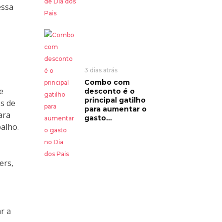
essa
3 dias atrás
Combo com
e
desconto é o
principal gatilho
os de
para aumentar o
ara
gasto...
balho.
ers,
r a