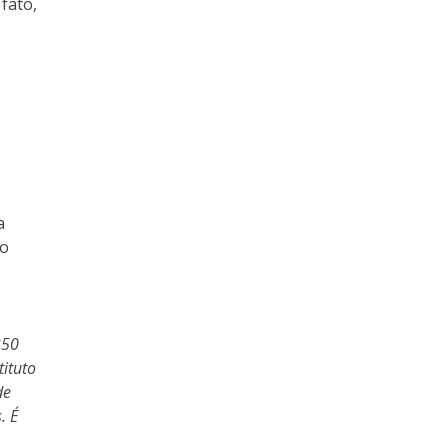
fato,
a
go
350
ituto
de
. É