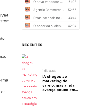
uvêa
,
ystem
nha
RECENTES
 mas
1 dia atrás
IA chegou ao
forma
marketing do
varejo, mas ainda
avança pouco em...
a de