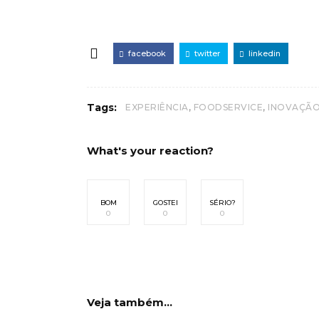
facebook
twitter
linkedin
,
,
Tags:
EXPERIÊNCIA
FOODSERVICE
INOVAÇÃ
What's your reaction?
BOM
GOSTEI
SÉRIO?
0
0
0
Veja também...