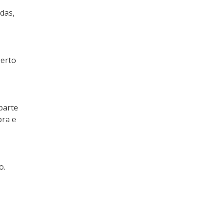
ndas,
perto
parte
pra e
o.