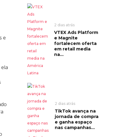
2 dias atrás
VTEX Ads Platform
s e
e Magnite
fortalecem oferta
em retail media
na...
 ela
s
ado
2 dias atrás
ra
TikTok avança na
jornada de compra
e ganha espaço
nas campanhas...
o