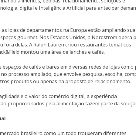
binando alimentos, bebidas, relacionamento, soluções e
ologia, digital e Inteligência Artificial para antecipar dema
e as lojas de departamentos na Europa estão ampliando sua
e espaços gourmet. Nos Estados Unidos, a Nordstrom opera 
u fora delas. A Ralph Lauren criou restaurantes temáticos
ack&Field montou uma área de lanches e cafés.
 espaços de cafés e bares em diversas redes de lojas como 
 no processo ampliado, que envolve pesquisa, escolha, com
utros produtos ou apenas na proposta de relacionamento.
gilidade e o valor do comércio digital, a experiência
ação proporcionados pela alimentação fazem parte da soluçã
ual
 mercado brasileiro como um todo trouxeram diferentes