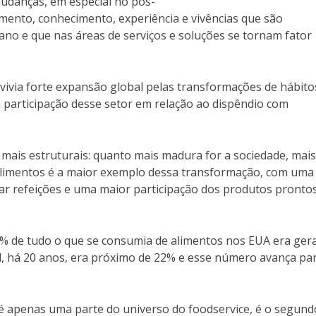
mudanças, em especial no pós-
mento, conhecimento, experiência e vivências que são
o e que nas áreas de serviços e soluções se tornam fator
vivia forte expansão global pelas transformações de hábito
participação desse setor em relação ao dispêndio com
mais estruturais: quanto mais madura for a sociedade, mais
 alimentos é a maior exemplo dessa transformação, com uma
r refeições e uma maior participação dos produtos pronto
% de tudo o que se consumia de alimentos nos EUA era ger
al, há 20 anos, era próximo de 22% e esse número avança pa
 é apenas uma parte do universo do foodservice, é o segund