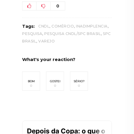
0
,
,
,
Tags:
CNDL
COMÉRCIO
INADIMPLENCIA
,
,
PESQUISA
PESQUISA CNDL/SPC BRASIL
SPC
,
BRASIL
VAREJO
What's your reaction?
BOM
GOSTEI
SÉRIO?
0
0
0