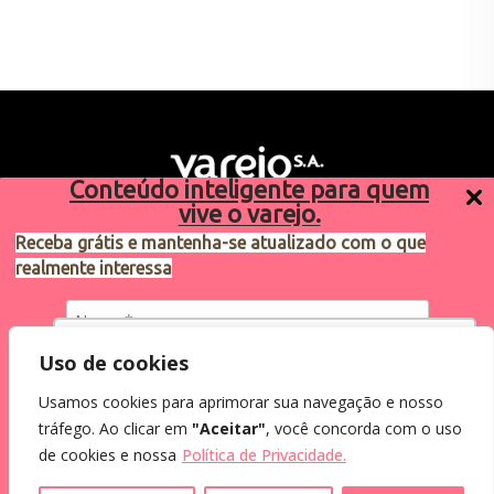
Conteúdo inteligente para quem
vive o varejo.
Receba grátis e mantenha-se atualizado com o que
realmente interessa
Sugestões de pauta
varejosa@cndl.org.br
Utilizamos cookies para oferecer melhor
Uso de cookies
experiência, melhorar o desempenho, analisar
Usamos cookies para aprimorar sua navegação e nosso
como você interage em nosso site e
Eu concordo em receber comunicações.
tráfego. Ao clicar em
"Aceitar"
, você concorda com o uso
personalizar conteúdo.
2024®. Todos os direitos reservados.
Ao informar meus dados, eu concordo com a
de cookies e nossa
Política de Privacidade.
Política de Privacidade
.