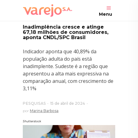
Menu
Inadimplência cresce e atinge
67,18 milhões de consumidores,
aponta CNDL/SPC Brasil
Indicador aponta que 40,89% da
população adulta do país está
inadimplente. Sudeste é a região que
apresentou a alta mais expressiva na
comparação anual, com crescimento de
3,11%
PESQUISAS
15 de abril de 2024
por
Marina Barbosa
Shutterstock