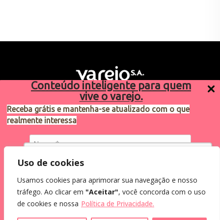
Conteúdo inteligente para quem
vive o varejo.
Receba grátis e mantenha-se atualizado com o que
realmente interessa
Sugestões de pauta
varejosa@cndl.org.br
Utilizamos cookies para oferecer melhor
Uso de cookies
experiência, melhorar o desempenho, analisar
Usamos cookies para aprimorar sua navegação e nosso
como você interage em nosso site e
Eu concordo em receber comunicações.
tráfego. Ao clicar em
"Aceitar"
, você concorda com o uso
personalizar conteúdo.
2024®. Todos os direitos reservados.
Ao informar meus dados, eu concordo com a
de cookies e nossa
Política de Privacidade.
Política de Privacidade
.