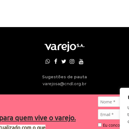
Sugestões de pauta
varejosa@cndl.org.br
para quem vive o varejo.
Eu concordo 
tualizado com o que
2024®. Todos os direitos reservados.