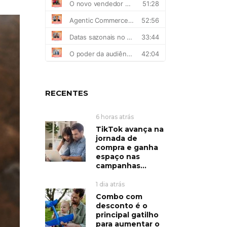
RECENTES
6 horas atrás
TikTok avança na
jornada de
compra e ganha
espaço nas
campanhas...
1 dia atrás
Combo com
desconto é o
principal gatilho
para aumentar o