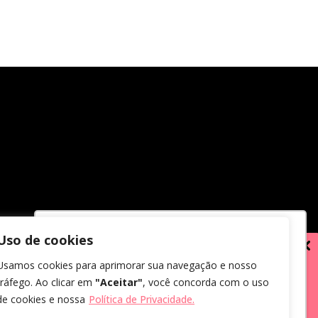
Uso de cookies
Utilizamos cookies para oferecer melhor
Usamos cookies para aprimorar sua navegação e nosso
experiência, melhorar o desempenho,
tráfego. Ao clicar em
"Aceitar"
, você concorda com o uso
analisar como você interage em nosso
de cookies e nossa
Política de Privacidade.
site e personalizar conteúdo.
em receber comunicações.