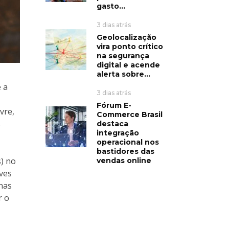
gasto...
3 dias atrás
Geolocalização
vira ponto crítico
na segurança
digital e acende
alerta sobre...
 a
3 dias atrás
Fórum E-
vre,
Commerce Brasil
s
destaca
integração
operacional nos
bastidores das
) no
vendas online
lves
enas
r o