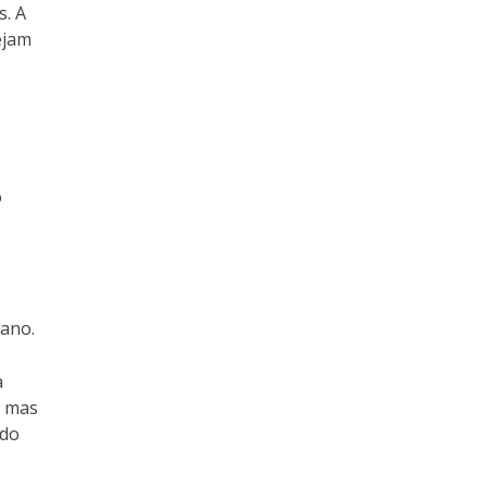
s. A
ejam
o
 ano.
a
, mas
 do