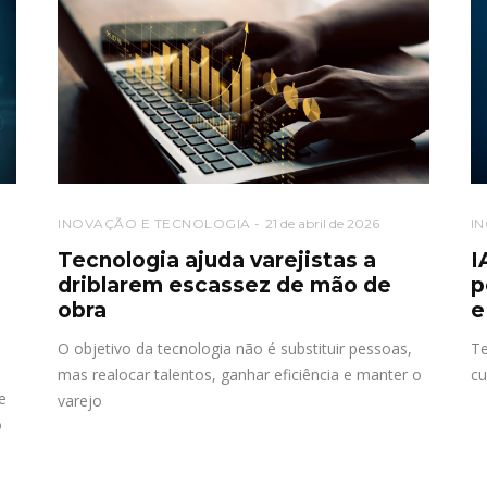
INOVAÇÃO E TECNOLOGIA
21 de abril de 2026
I
Tecnologia ajuda varejistas a
I
driblarem escassez de mão de
p
obra
e
O objetivo da tecnologia não é substituir pessoas,
Te
mas realocar talentos, ganhar eficiência e manter o
cu
e
varejo
o