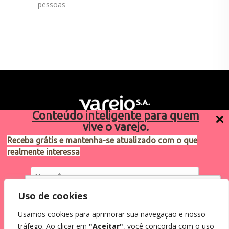
pessoas
Conteúdo inteligente para quem
vive o varejo.
Receba grátis e mantenha-se atualizado com o que
realmente interessa
Sugestões de pauta
varejosa@cndl.org.br
Utilizamos cookies para oferecer melhor
Uso de cookies
experiência, melhorar o desempenho, analisar
Usamos cookies para aprimorar sua navegação e nosso
como você interage em nosso site e
Eu concordo em receber comunicações.
tráfego. Ao clicar em
"Aceitar"
, você concorda com o uso
personalizar conteúdo.